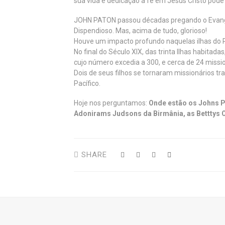
sua vida e dedicação à fé em Jesus Cristo pode
JOHN PATON passou décadas pregando o Evangelh
Dispendioso. Mas, acima de tudo, glorioso!
Houve um impacto profundo naquelas ilhas do Pa
No final do Século XIX, das trinta Ilhas habita
cujo número excedia a 300, e cerca de 24 missio
Dois de seus filhos se tornaram missionários t
Pacífico.
Hoje nos perguntamos:
Onde estão os Johns Pa
Adonirams Judsons da Birmânia, as Betttys 
SHARE