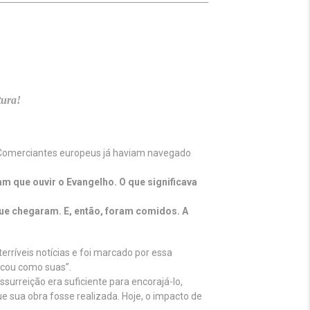
tura!
 Comerciantes europeus já haviam navegado
am que ouvir o Evangelho. O que significava
ue chegaram. E, então, foram comidos. A
erríveis notícias e foi marcado por essa
dicou como suas”.
surreição era suficiente para encorajá-lo,
 sua obra fosse realizada. Hoje, o impacto de