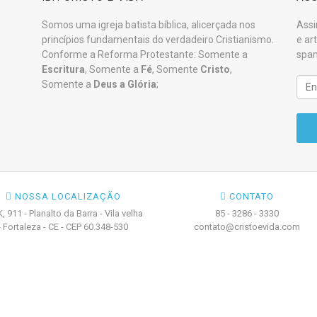
Somos uma igreja batista bíblica, alicerçada nos
Assi
princípios fundamentais do verdadeiro Cristianismo.
e ar
Conforme a Reforma Protestante: Somente a
spam
Escritura
, Somente a
Fé
, Somente
Cristo
,
Somente a
Deus a Glória
;
NOSSA LOCALIZAÇÃO
CONTATO
K, 911 - Planalto da Barra - Vila velha
85 - 3286 - 3330
- Fortaleza - CE - CEP 60.348-530
contato@cristoevida.com