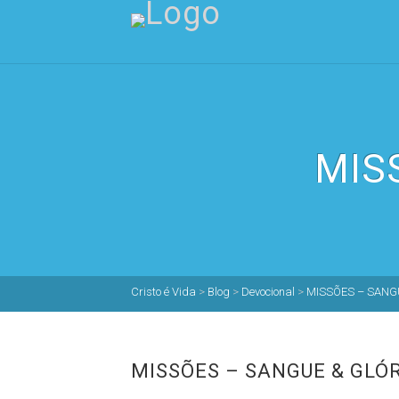
MIS
Cristo é Vida
>
Blog
>
Devocional
>
MISSÕES – SANG
MISSÕES – SANGUE & GLÓ