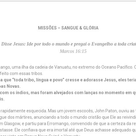
MISSÕES – SANGUE & GLÓRIA
Disse Jesus: Ide por todo o mundo e pregai o Evangelho a toda cria
Marcos 16:15
ango, uma ilha da cadeia de Vanuatu, no extremo do Oceano Pacífico.
feito com essas tribos.
 que “toda tribo, língua e povo” cresse e adorasse Jesus, eles teri
Boas Novas.
 com os índios, mas foram alvejados com lanças no momento em q
is.
foi rapidamente esquecida. Mas um jovem escocês, John Paton, ouviu as t
ngue dos mártires, anunciando a todo o mundo cristão que Ele as reivin
 em Glasgow, e partiu para Erromango, convencido de que a certeza da res
tasse. Ele confiava que era imortal até que Deus achasse adequado que