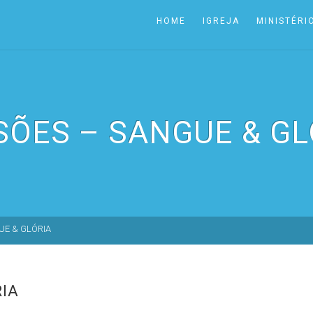
HOME
IGREJA
MINISTÉRI
SÕES – SANGUE & GL
UE & GLÓRIA
RIA