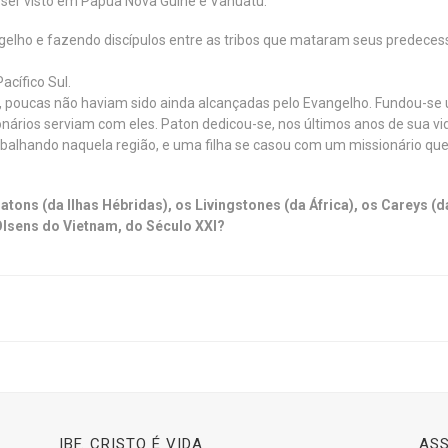
 ser visto em Papua Nova Guiné e Vanuatu.
o e fazendo discípulos entre as tribos que mataram seus predecessores
cífico Sul.
das, poucas não haviam sido ainda alcançadas pelo Evangelho. Fundou-se 
nários serviam com eles. Paton dedicou-se, nos últimos anos de sua vida,
rabalhando naquela região, e uma filha se casou com um missionário qu
tons (da Ilhas Hébridas), os Livingstones (da África), os Careys (d
Olsens do Vietnam, do Século XXI?
IBF. CRISTO É VIDA
ASS