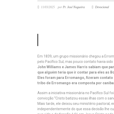
11/03/2025
por
Pr. José Nogueira
Devocional
Em 1839, um grupo missionário chegou a Errom
pelo Pacífico Sul, mas pouco contato havia sido 
John Williams e James Harris sabiam que para
que alguém teria que ir contar para eles as 
Eles foram para Erromango, fizeram contato
tribo de Erromango era composta por caniba
Assim a iniciativa missionária no Pacífico Sul 
convicção:“Cristo batizou essas ilhas com o sa
Mais tarde, ele deixou seu ministério pastoral,
independentemente do que essa decisão lhe cus