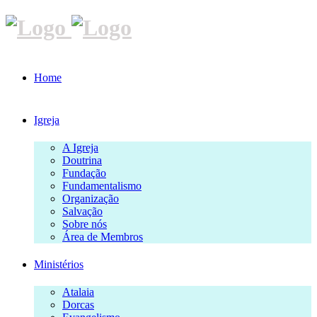
Home
Igreja
A Igreja
Doutrina
Fundação
Fundamentalismo
Organização
Salvação
Sobre nós
Área de Membros
Ministérios
Atalaia
Dorcas