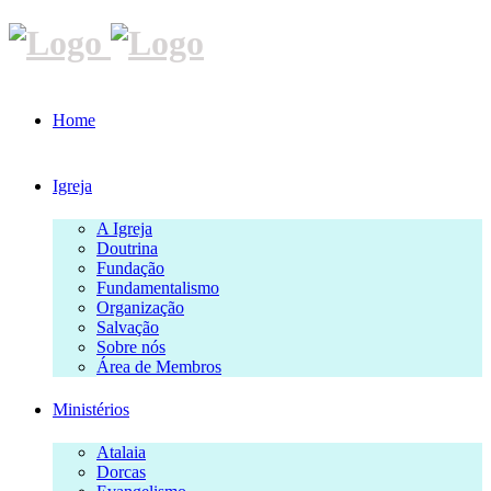
Home
Igreja
A Igreja
Doutrina
Fundação
Fundamentalismo
Organização
Salvação
Sobre nós
Área de Membros
Ministérios
Atalaia
Dorcas