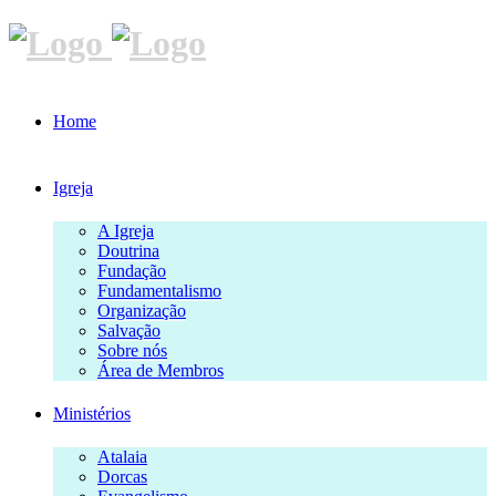
Home
Igreja
A Igreja
Doutrina
Fundação
Fundamentalismo
Organização
Salvação
Sobre nós
Área de Membros
Ministérios
Atalaia
Dorcas