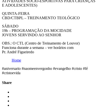
ATIVIDADES SÓCIO-ESPORTIVAS PARA CRIANÇAS
E ADOLESCENTES)
QUINTA-FEIRA
CBD/CTBPL – TREINAMENTO TEOLÓGICO
SÁBADO
19h – PROGRAMAÇÃO DA MOCIDADE
JOVENS SERVINDO AO SENHOR
OBS.: O CTL (Centro de Treinamento de Louvor)
Funciona durante a semana – ver horários com
Pr. André Figueiredo
Home
#aniversario #naomeenvergonho #evangelho #cristo #fé
#cristoevida
Share