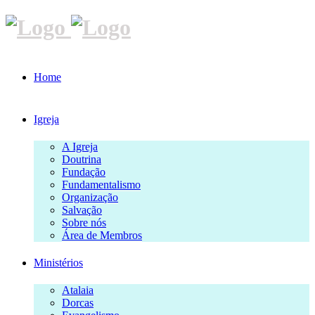
Home
Igreja
A Igreja
Doutrina
Fundação
Fundamentalismo
Organização
Salvação
Sobre nós
Área de Membros
Ministérios
Atalaia
Dorcas