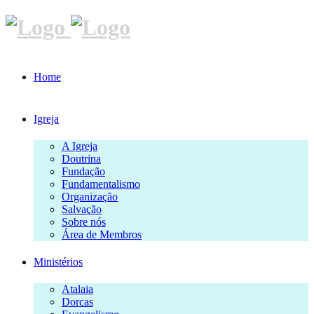
Home
Igreja
A Igreja
Doutrina
Fundação
Fundamentalismo
Organização
Salvação
Sobre nós
Área de Membros
Ministérios
Atalaia
Dorcas