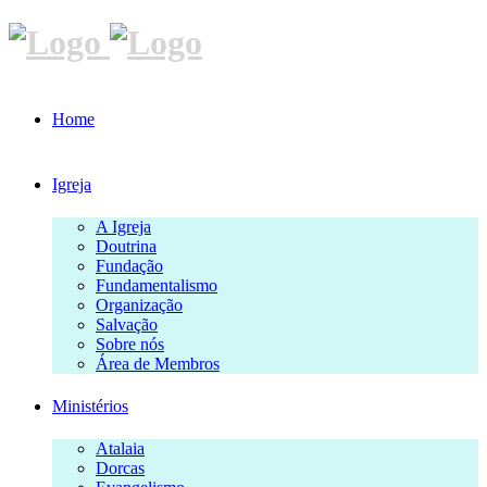
Home
Igreja
A Igreja
Doutrina
Fundação
Fundamentalismo
Organização
Salvação
Sobre nós
Área de Membros
Ministérios
Atalaia
Dorcas