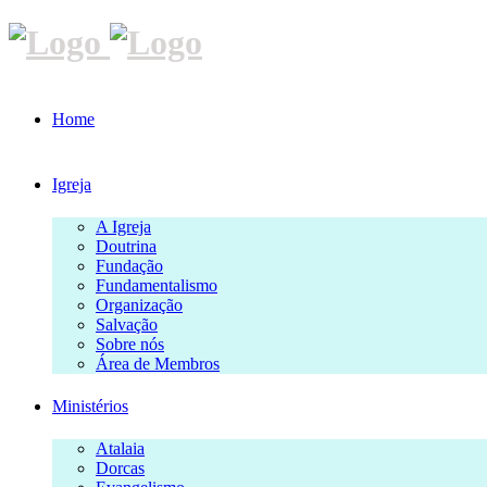
Home
Igreja
A Igreja
Doutrina
Fundação
Fundamentalismo
Organização
Salvação
Sobre nós
Área de Membros
Ministérios
Atalaia
Dorcas