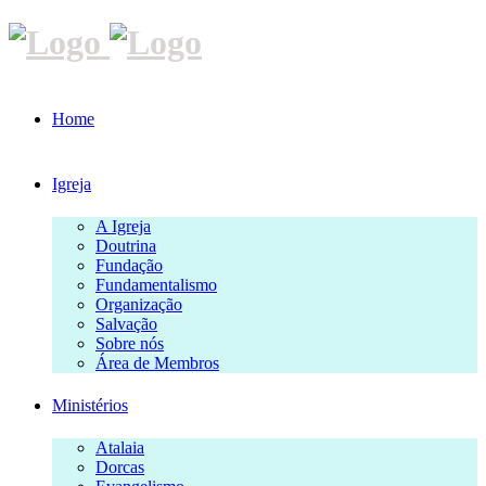
Home
Igreja
A Igreja
Doutrina
Fundação
Fundamentalismo
Organização
Salvação
Sobre nós
Área de Membros
Ministérios
Atalaia
Dorcas