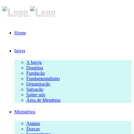
Home
Igreja
A Igreja
Doutrina
Fundação
Fundamentalismo
Organização
Salvação
Sobre nós
Área de Membros
Ministérios
Atalaia
Dorcas