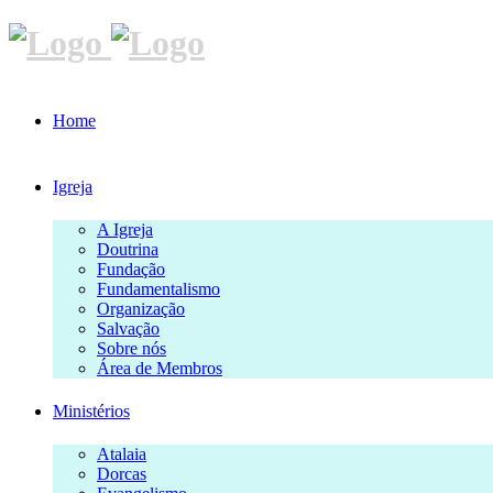
Home
Igreja
A Igreja
Doutrina
Fundação
Fundamentalismo
Organização
Salvação
Sobre nós
Área de Membros
Ministérios
Atalaia
Dorcas