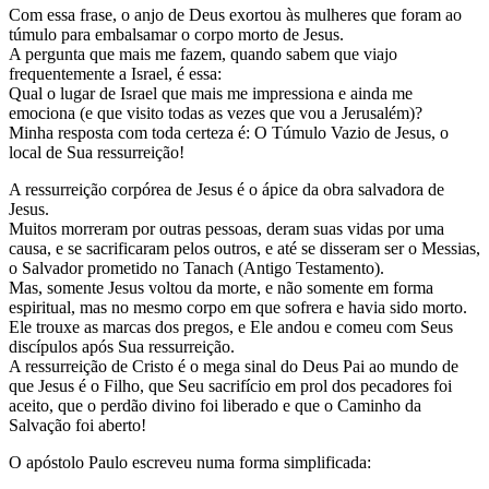
Com essa frase, o anjo de Deus exortou às mulheres que foram ao
túmulo para embalsamar o corpo morto de Jesus.
A pergunta que mais me fazem, quando sabem que viajo
frequentemente a Israel, é essa:
Qual o lugar de Israel que mais me impressiona e ainda me
emociona (e que visito todas as vezes que vou a Jerusalém)?
Minha resposta com toda certeza é: O Túmulo Vazio de Jesus, o
local de Sua ressurreição!
A ressurreição corpórea de Jesus é o ápice da obra salvadora de
Jesus.
Muitos morreram por outras pessoas, deram suas vidas por uma
causa, e se sacrificaram pelos outros, e até se disseram ser o Messias,
o Salvador prometido no Tanach (Antigo Testamento).
Mas, somente Jesus voltou da morte, e não somente em forma
espiritual, mas no mesmo corpo em que sofrera e havia sido morto.
Ele trouxe as marcas dos pregos, e Ele andou e comeu com Seus
discípulos após Sua ressurreição.
A ressurreição de Cristo é o mega sinal do Deus Pai ao mundo de
que Jesus é o Filho, que Seu sacrifício em prol dos pecadores foi
aceito, que o perdão divino foi liberado e que o Caminho da
Salvação foi aberto!
O apóstolo Paulo escreveu numa forma simplificada: