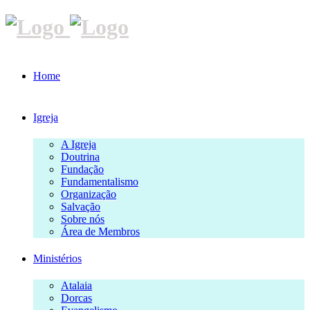
Home
Igreja
A Igreja
Doutrina
Fundação
Fundamentalismo
Organização
Salvação
Sobre nós
Área de Membros
Ministérios
Atalaia
Dorcas