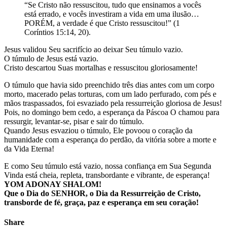
“Se Cristo não ressuscitou, tudo que ensinamos a vocês
está errado, e vocês investiram a vida em uma ilusão…
PORÉM, a verdade é que Cristo ressuscitou!” (1
Coríntios 15:14, 20).
Jesus validou Seu sacrifício ao deixar Seu túmulo vazio.
O túmulo de Jesus está vazio.
Cristo descartou Suas mortalhas e ressuscitou gloriosamente!
O túmulo que havia sido preenchido três dias antes com um corpo
morto, macerado pelas torturas, com um lado perfurado, com pés e
mãos traspassados, foi esvaziado pela ressurreição gloriosa de Jesus!
Pois, no domingo bem cedo, a esperança da Páscoa O chamou para
ressurgir, levantar-se, pisar e sair do túmulo.
Quando Jesus esvaziou o túmulo, Ele povoou o coração da
humanidade com a esperança do perdão, da vitória sobre a morte e
da Vida Eterna!
E como Seu túmulo está vazio, nossa confiança em Sua Segunda
Vinda está cheia, repleta, transbordante e vibrante, de esperança!
YOM ADONAY SHALOM!
Que o Dia do SENHOR, o Dia da Ressurreição de Cristo,
transborde de fé, graça, paz e esperança em seu coração!
Share