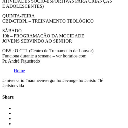
ATIVIDADES SÓCIO-ESPORTIVAS PARA CRIANÇAS
E ADOLESCENTES)
QUINTA-FEIRA
CBD/CTBPL – TREINAMENTO TEOLÓGICO
SÁBADO
19h – PROGRAMAÇÃO DA MOCIDADE
JOVENS SERVINDO AO SENHOR
OBS.: O CTL (Centro de Treinamento de Louvor)
Funciona durante a semana – ver horários com
Pr. André Figueiredo
Home
#aniversario #naomeenvergonho #evangelho #cristo #fé
#cristoevida
Share