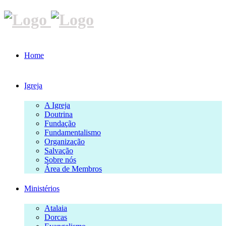
Home
Igreja
A Igreja
Doutrina
Fundação
Fundamentalismo
Organização
Salvação
Sobre nós
Área de Membros
Ministérios
Atalaia
Dorcas