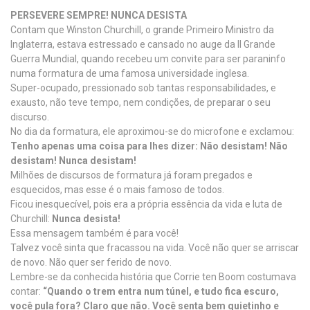
PERSEVERE SEMPRE! NUNCA DESISTA
Contam que Winston Churchill, o grande Primeiro Ministro da
Inglaterra, estava estressado e cansado no auge da II Grande
Guerra Mundial, quando recebeu um convite para ser paraninfo
numa formatura de uma famosa universidade inglesa.
Super-ocupado, pressionado sob tantas responsabilidades, e
exausto, não teve tempo, nem condições, de preparar o seu
discurso.
No dia da formatura, ele aproximou-se do microfone e exclamou:
Tenho apenas uma coisa para lhes dizer: Não desistam! Não
desistam! Nunca desistam!
Milhões de discursos de formatura já foram pregados e
esquecidos, mas esse é o mais famoso de todos.
Ficou inesquecível, pois era a própria essência da vida e luta de
Churchill:
Nunca desista!
Essa mensagem também é para você!
Talvez você sinta que fracassou na vida. Você não quer se arriscar
de novo. Não quer ser ferido de novo.
Lembre-se da conhecida história que Corrie ten Boom costumava
contar:
“Quando o trem entra num túnel, e tudo fica escuro,
você pula fora? Claro que não. Você senta bem quietinho e