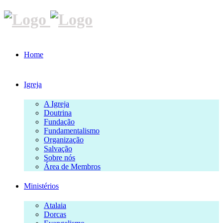
Home
Igreja
A Igreja
Doutrina
Fundação
Fundamentalismo
Organização
Salvação
Sobre nós
Área de Membros
Ministérios
Atalaia
Dorcas