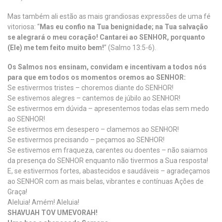
Mas também ali estão as mais grandiosas expressões de uma fé
vitoriosa: “
Mas eu confio na Tua benignidade; na Tua salvação
se alegrará o meu coração! Cantarei ao SENHOR, porquanto
(Ele) me tem feito muito bem!
” (Salmo 13:5-6).
Os Salmos nos ensinam, convidam e incentivam a todos nós
para que em todos os momentos oremos ao SENHOR:
Se estivermos tristes – choremos diante do SENHOR!
Se estivemos alegres – cantemos de júbilo ao SENHOR!
Se estivermos em dúvida – apresentemos todas elas sem medo
ao SENHOR!
Se estivermos em desespero – clamemos ao SENHOR!
Se estivermos precisando – peçamos ao SENHOR!
Se estivemos em fraqueza, carentes ou doentes – não saiamos
da presença do SENHOR enquanto não tivermos a Sua resposta!
E, se estivermos fortes, abastecidos e saudáveis – agradeçamos
ao SENHOR com as mais belas, vibrantes e contínuas Ações de
Graça!
Aleluia! Amém! Aleluia!
SHAVUAH TOV UMEVORAH!