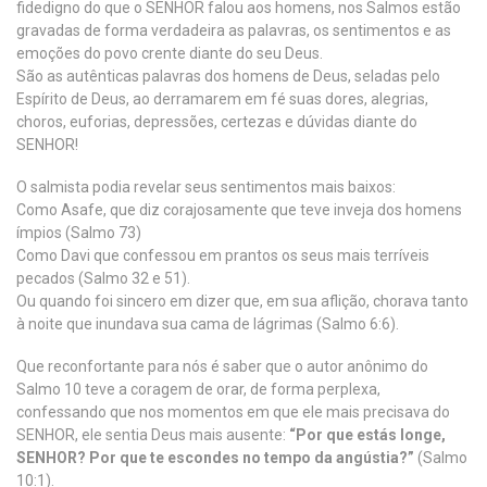
fidedigno do que o SENHOR falou aos homens, nos Salmos estão
gravadas de forma verdadeira as palavras, os sentimentos e as
emoções do povo crente diante do seu Deus.
São as autênticas palavras dos homens de Deus, seladas pelo
Espírito de Deus, ao derramarem em fé suas dores, alegrias,
choros, euforias, depressões, certezas e dúvidas diante do
SENHOR!
O salmista podia revelar seus sentimentos mais baixos:
Como Asafe, que diz corajosamente que teve inveja dos homens
ímpios (Salmo 73)
Como Davi que confessou em prantos os seus mais terríveis
pecados (Salmo 32 e 51).
Ou quando foi sincero em dizer que, em sua aflição, chorava tanto
à noite que inundava sua cama de lágrimas (Salmo 6:6).
Que reconfortante para nós é saber que o autor anônimo do
Salmo 10 teve a coragem de orar, de forma perplexa,
confessando que nos momentos em que ele mais precisava do
SENHOR, ele sentia Deus mais ausente:
“Por que estás longe,
SENHOR? Por que te escondes no tempo da angústia?”
(Salmo
10:1).