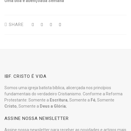
Uma boa e abençoada Semana
SHARE
IBF. CRISTO É VIDA
Somos uma igreja batista bíblica, alicerçada nos princípios
fundamentais do verdadeiro Cristianismo. Conforme a Reforma
Protestante: Somente a
Escritura
, Somente a
Fé
, Somente
Cristo
, Somente a
Deus a Glória
;
ASSINE NOSSA NEWSLETTER
Assine nossa newsletter para receber as novidades e artigos mais