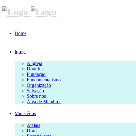
Home
Igreja
A Igreja
Doutrina
Fundação
Fundamentalismo
Organização
Salvação
Sobre nós
Área de Membros
Ministérios
Atalaia
Dorcas