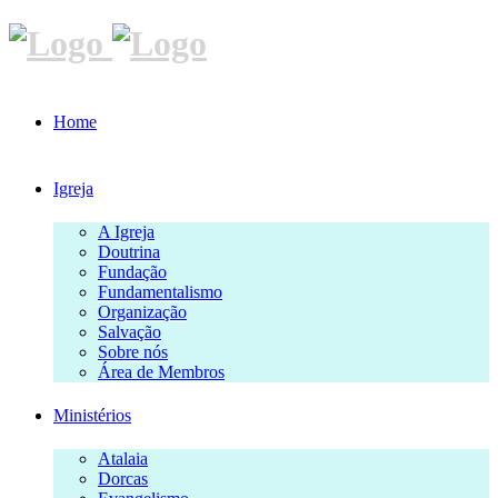
Home
Igreja
A Igreja
Doutrina
Fundação
Fundamentalismo
Organização
Salvação
Sobre nós
Área de Membros
Ministérios
Atalaia
Dorcas