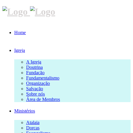
Home
Igreja
A Igreja
Doutrina
Fundação
Fundamentalismo
Organização
Salvação
Sobre nós
Área de Membros
Ministérios
Atalaia
Dorcas