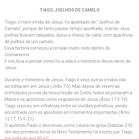
TIAGO, JOELHOS DE CAMELO
Tiago, o meio-irmão de Jesus, foi apelidado de “Joelhos de
Camelo”, porque de tanto passar tempo ajoelhado, orando, seus
joelhos ficaram calejados, duros e cheios de calos, com aparência
de joelhos de um camelo.
Essa história começou a circular muito cedo dentro do
Cristianismo.
E nos leva a pensar como foi a vida e o ministério desse servo de
Jesus.
Durante o ministério de Jesus, Tiago e seus outros irmãos não
acreditavam em Jesus (João 7:5). Mas depois de verem as
irrefutáveis provas da ressurreição de Cristo, todos se juntaram a
Maria e os apóstolos como seguidores de Jesus (Atos 1:13-14).
Tiago cresceu em influência entre os cristãos primitivos, sendo
encontrado com os apóstolos em momentos importantes (Atos
12:17; 15:6-21).
O apóstolo Paulo o descreveu como coluna na igreja (Gálatas 2:9).
Um dos primeiros livros do Novo Testamento foi escrito por Tiago,
por volta do ano 50 d.C.