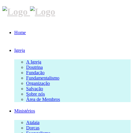
Home
Igreja
A Igreja
Doutrina
Fundação
Fundamentalismo
Organização
Salvação
Sobre nós
Área de Membros
Ministérios
Atalaia
Dorcas