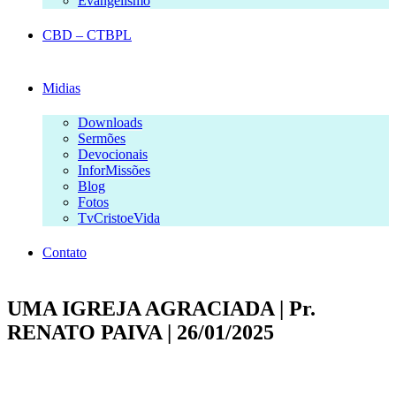
Evangelismo
CBD – CTBPL
Midias
Downloads
Sermões
Devocionais
InforMissões
Blog
Fotos
TvCristoeVida
Contato
UMA IGREJA AGRACIADA | Pr.
RENATO PAIVA | 26/01/2025