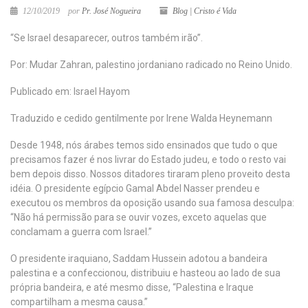
12/10/2019
por
Pr. José Nogueira
Blog | Cristo é Vida
“Se Israel desaparecer, outros também irão”.
Por: Mudar Zahran, palestino jordaniano radicado no Reino Unido.
Publicado em: Israel Hayom
Traduzido e cedido gentilmente por Irene Walda Heynemann
Desde 1948, nós árabes temos sido ensinados que tudo o que
precisamos fazer é nos livrar do Estado judeu, e todo o resto vai
bem depois disso. Nossos ditadores tiraram pleno proveito desta
idéia. O presidente egípcio Gamal Abdel Nasser prendeu e
executou os membros da oposição usando sua famosa desculpa:
“Não há permissão para se ouvir vozes, exceto aquelas que
conclamam a guerra com Israel.”
O presidente iraquiano, Saddam Hussein adotou a bandeira
palestina e a confeccionou, distribuiu e hasteou ao lado de sua
própria bandeira, e até mesmo disse, “Palestina e Iraque
compartilham a mesma causa.”