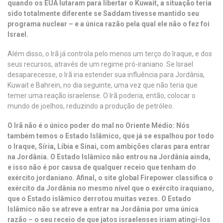
quando os EUA lutaram para libertar o Kuwait, a situação teria
sido totalmente diferente se Saddam tivesse mantido seu
programa nuclear – e a única razão pela qual ele não o fez foi
Israel.
Além disso, o Irã já controla pelo menos um terço do Iraque, e dos
seus recursos, através de um regime pró-iraniano. Se Israel
desaparecesse, o Irã iria estender sua influência para Jordânia,
Kuwait e Bahrein, no dia seguinte, uma vez que não teria que
temer uma reação israelense. O Irã poderia, então, colocar o
mundo de joelhos, reduzindo a produção de petróleo.
O Irã não é o único poder do mal no Oriente Médio: Nós
também temos o Estado Islâmico, que já se espalhou por todo
o Iraque, Síria, Líbia e Sinai, com ambições claras para entrar
na Jordânia. O Estado Islâmico não entrou na Jordânia ainda,
e isso não é por causa de qualquer receio que tenham do
exército jordaniano. Afinal, o site global Firepower classifica o
exército da Jordânia no mesmo nível que o exército iraquiano,
que o Estado islâmico derrotou muitas vezes. O Estado
Islâmico não se atreve a entrar na Jordânia por uma única
razão – o seu receio de que jatos israelenses iriam atingi-los