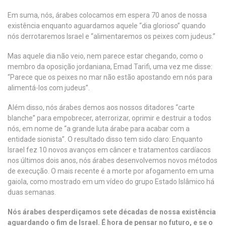
Em suma, nós, árabes colocamos em espera 70 anos de nossa
existência enquanto aguardamos aquele “dia glorioso” quando
nós derrotaremos Israel e “alimentaremos os peixes com judeus.”
Mas aquele dia não veio, nem parece estar chegando, como o
membro da oposição jordaniana, Emad Tarifi, uma vez me disse:
“Parece que os peixes no mar não estão apostando em nós para
alimentá-los com judeus”.
Além disso, nós árabes demos aos nossos ditadores “carte
blanche” para empobrecer, aterrorizar, oprimir e destruir a todos
nós, em nome de “a grande luta árabe para acabar com a
entidade sionista”. O resultado disso tem sido claro: Enquanto
Israel fez 10 novos avanços em câncer e tratamentos cardíacos
nos últimos dois anos, nós árabes desenvolvemos novos métodos
de execução. O mais recente é a morte por afogamento em uma
gaiola, como mostrado em um vídeo do grupo Estado Islâmico há
duas semanas.
Nós árabes desperdiçamos sete décadas de nossa existência
aguardando o fim de Israel. É hora de pensar no futuro, e se o