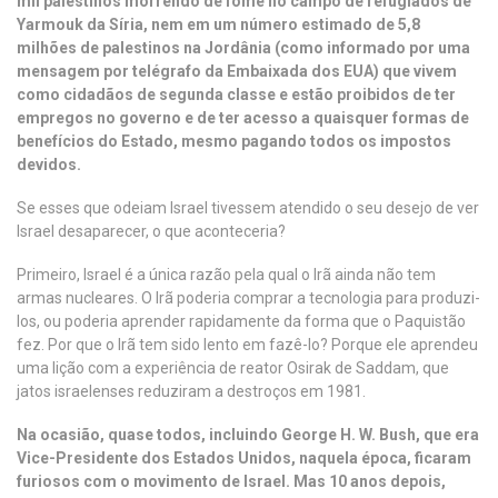
mil palestinos morrendo de fome no campo de refugiados de
Yarmouk da Síria, nem em um número estimado de 5,8
milhões de palestinos na Jordânia (como informado por uma
mensagem por telégrafo da Embaixada dos EUA) que vivem
como cidadãos de segunda classe e estão proibidos de ter
empregos no governo e de ter acesso a quaisquer formas de
benefícios do Estado, mesmo pagando todos os impostos
devidos.
Se esses que odeiam Israel tivessem atendido o seu desejo de ver
Israel desaparecer, o que aconteceria?
Primeiro, Israel é a única razão pela qual o Irã ainda não tem
armas nucleares. O Irã poderia comprar a tecnologia para produzi-
los, ou poderia aprender rapidamente da forma que o Paquistão
fez. Por que o Irã tem sido lento em fazê-lo? Porque ele aprendeu
uma lição com a experiência de reator Osirak de Saddam, que
jatos israelenses reduziram a destroços em 1981.
Na ocasião, quase todos, incluindo George H. W. Bush, que era
Vice-Presidente dos Estados Unidos, naquela época, ficaram
furiosos com o movimento de Israel. Mas 10 anos depois,