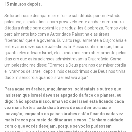
15 minutos depois.
Se Israel fosse desaparecer e fosse substituído por um Estado
palestino, os palestinos iriam provavelmente acabar numa outra
ditadura árabe para oprimi-los e reduzi-los à pobreza. Temos visto
parcialmente isto com a Autoridade Palestina e as áreas
“liberadas” que ela governa. Eu visito regularmente a Cisjordânia e
entrevistei dezenas de palestinos lá. Posso confirmar que, tanto
quanto eles odeiam Israel, eles ainda anseiam abertamente pelos
dias em que os israelenses administravam a Cisjordânia. Como
um palestino me disse: “Oramos a Deus para nos dar misericórdia
e livrar-nos de Israel; depois, nós descobrimos que Deus nos tinha
dado misericórdia quando Israel estava aqui.”
Para aqueles árabes, muçulmanos, ocidentais e outros que
insistem que Israel deve ser apagado da face do planeta, eu
digo: Não aposte nisso, uma vez que Israel está ficando cada
vez mais forte a cada dia através de sua democracia e
inovação, enquanto os países árabes estão ficando cada vez
mais fracos por meio de ditaduras e caos. E tenham cuidado
com o que vocês desejam, porque se vocês pudessem