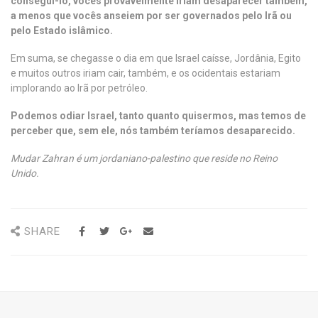
consegui-lo, vocês provavelmente iriam desaparecer também,
a menos que vocês anseiem por ser governados pelo Irã ou
pelo Estado islâmico.
Em suma, se chegasse o dia em que Israel caísse, Jordânia, Egito
e muitos outros iriam cair, também, e os ocidentais estariam
implorando ao Irã por petróleo.
Podemos odiar Israel, tanto quanto quisermos, mas temos de
perceber que, sem ele, nós também teríamos desaparecido.
Mudar Zahran é um jordaniano-palestino que reside no Reino
Unido.
SHARE