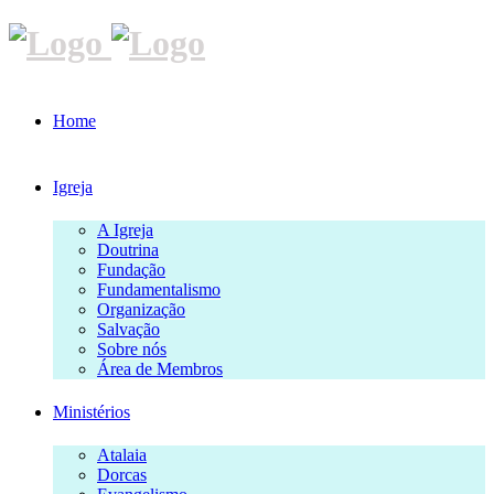
Home
Igreja
A Igreja
Doutrina
Fundação
Fundamentalismo
Organização
Salvação
Sobre nós
Área de Membros
Ministérios
Atalaia
Dorcas